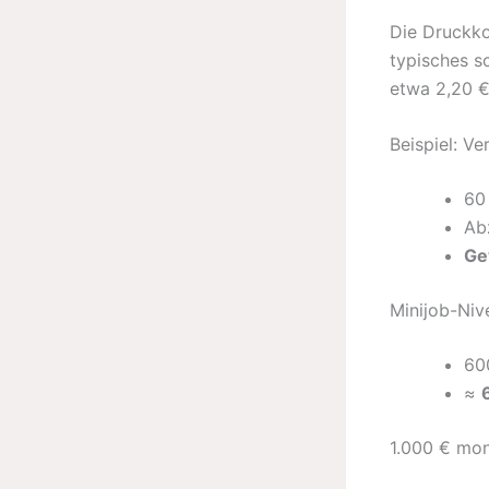
Die Druckko
typisches s
etwa 2,20 €
Beispiel: Ve
60
Ab
Ge
Minijob-Niv
60
≈
1.000 € mon