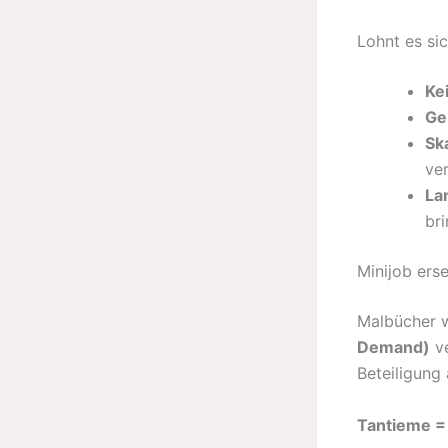
Lohnt es si
Ke
Ge
Ska
ver
Lan
bri
Minijob ers
Malbücher 
Demand)
ve
Beteiligung
Tantieme =