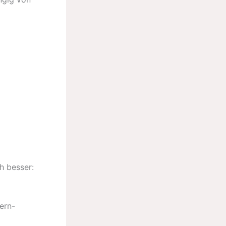
ch besser:
ern-