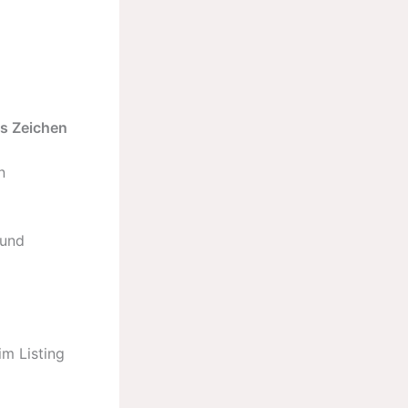
s Zeichen
n
 und
im Listing