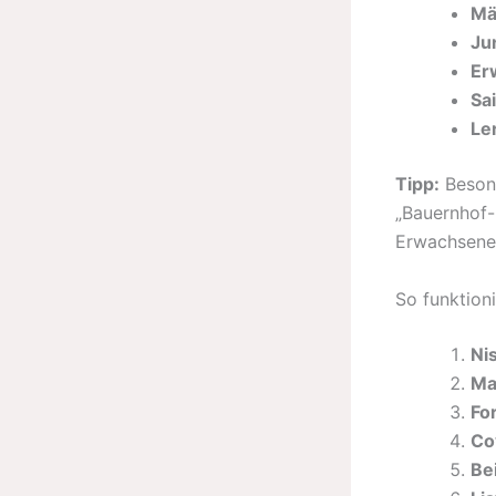
Mä
Ju
Er
Sa
Le
Tipp:
Besond
„Bauernhof-
Erwachsene
So funktioni
Ni
Ma
Fo
Co
Be