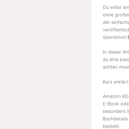
Du willst ei
ohne großes
der einfach
veröffentli
übernimmt
In dieser An
du eine pa
achten muss
Kurz erklär
Amazon KDP 
E-Book oder
besonders i
Buchdetails
bestellt.