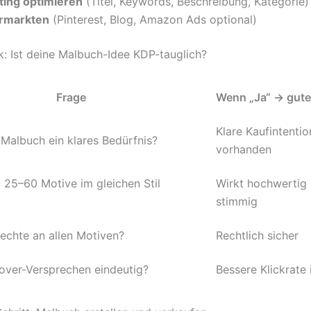
sting optimieren
(Titel, Keywords, Beschreibung, Kategorie)
rmarkten
(Pinterest, Blog, Amazon Ads optional)
: Ist deine Malbuch-Idee KDP-tauglich?
Frage
Wenn „Ja“ → gute
Klare Kaufintentio
 Malbuch ein klares Bedürfnis?
vorhanden
 25–60 Motive im gleichen Stil
Wirkt hochwertig
stimmig
echte an allen Motiven?
Rechtlich sicher
Cover-Versprechen eindeutig?
Bessere Klickrate 