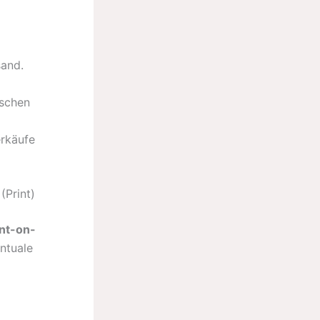
and.
ischen
erkäufe
(Print)
nt-on-
entuale