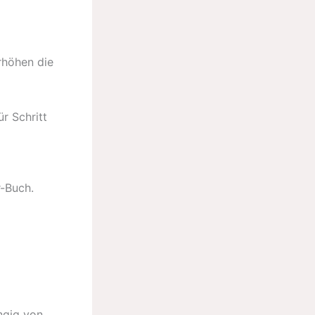
rhöhen die
r-Buch.
ngig von