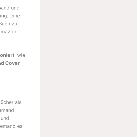
sand und
ing) eine
Buch zu
 Amazon
oniert
, wie
nd Cover
Bücher als
Demand
 und
 jemand es