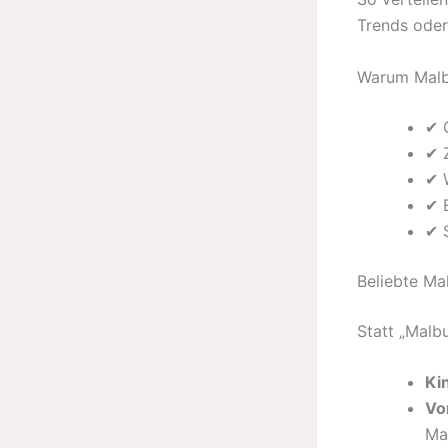
Trends oder 
Warum Malbü
✔ 
✔ 
✔ 
✔ 
✔ 
Beliebte Ma
Statt „Malbu
Ki
Vo
Ma