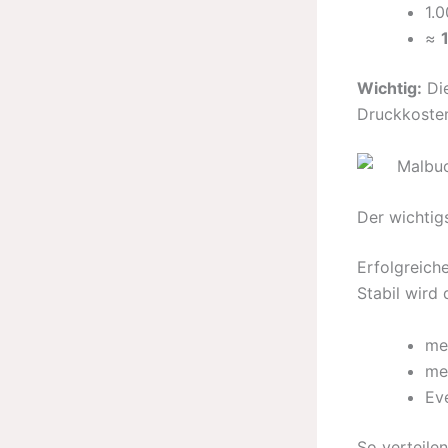
1.
≈
Wichtig:
Die
Druckkosten
Der wichtig
Erfolgreich
Stabil wird
me
me
Ev
So verteile