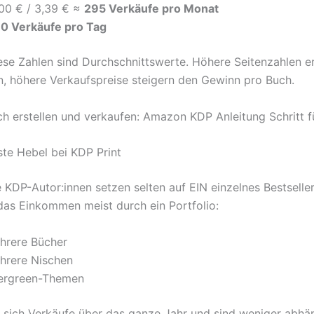
000 € / 3,39 € ≈
295 Verkäufe pro Monat
10 Verkäufe pro Tag
se Zahlen sind Durchschnittswerte. Höhere Seitenzahlen e
, höhere Verkaufspreise steigern den Gewinn pro Buch.
ste Hebel bei KDP Print
e KDP-Autor:innen setzen selten auf EIN einzelnes Bestselle
 das Einkommen meist durch ein Portfolio:
hrere Bücher
hrere Nischen
ergreen-Themen
n sich Verkäufe über das ganze Jahr und sind weniger abhä