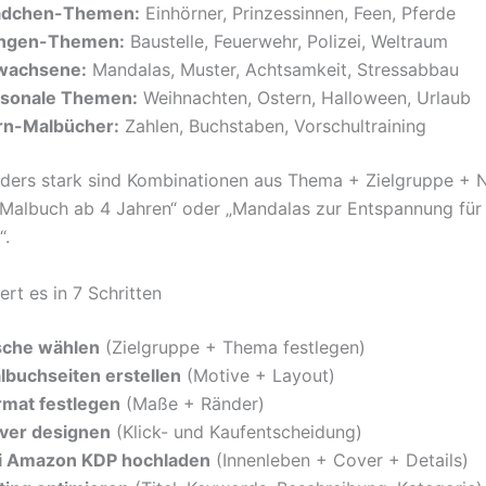
dchen-Themen:
Einhörner, Prinzessinnen, Feen, Pferde
ngen-Themen:
Baustelle, Feuerwehr, Polizei, Weltraum
wachsene:
Mandalas, Muster, Achtsamkeit, Stressabbau
isonale Themen:
Weihnachten, Ostern, Halloween, Urlaub
rn-Malbücher:
Zahlen, Buchstaben, Vorschultraining
ers stark sind Kombinationen aus Thema + Zielgruppe + Nu
Malbuch ab 4 Jahren“ oder „Mandalas zur Entspannung für
“.
ert es in 7 Schritten
sche wählen
(Zielgruppe + Thema festlegen)
lbuchseiten erstellen
(Motive + Layout)
rmat festlegen
(Maße + Ränder)
ver designen
(Klick- und Kaufentscheidung)
i Amazon KDP hochladen
(Innenleben + Cover + Details)