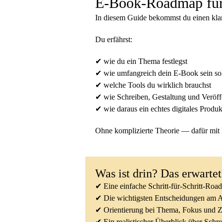
E-Book-Roadmap für 
In diesem Guide bekommst du einen klare
Du erfährst:
✔ wie du ein Thema festlegst
✔ wie umfangreich dein E-Book sein sol
✔ welche Tools du wirklich brauchst
✔ wie Schreiben, Gestaltung und Verö
✔ wie daraus ein echtes digitales Produk
Ohne komplizierte Theorie — dafür mit k
Was ist drin?
Das erwartet
✔ Eine einfache Schritt-für-Schritt-Roa
✔ Die wichtigsten Entscheidungen am A
✔ Orientierung bei Thema, Fokus und Z
✔ Ein realistischer Überblick über Schr