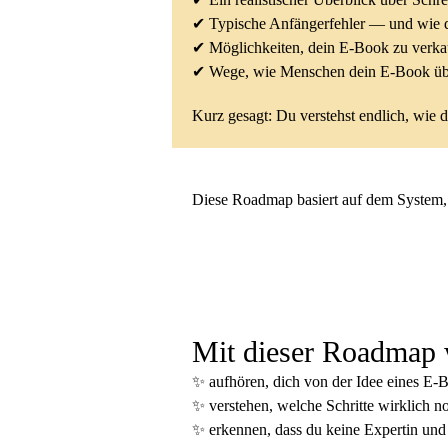
✔ Typische Anfängerfehler — und wie d
✔ Möglichkeiten, dein E-Book zu verkau
✔ Wege, wie Menschen dein E-Book üb
Kurz gesagt: Du verstehst endlich, wie d
Diese Roadmap basiert auf dem System, m
Mit dieser Roadmap w
✨ aufhören, dich von der Idee eines E-B
✨ verstehen, welche Schritte wirklich n
✨ erkennen, dass du keine Expertin und 