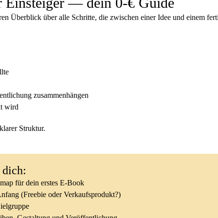
Einsteiger — dein 0-€ Guide
n Überblick über alle Schritte,
die zwischen einer Idee und einem fer
lte
ffentlichung zusammenhängen
t wird
larer Struktur.
 dich:
dmap für dein erstes E-Book
nfang (Freebie oder Verkaufsprodukt?)
ielgruppe
eiben, Gestaltung und Veröffentlichung