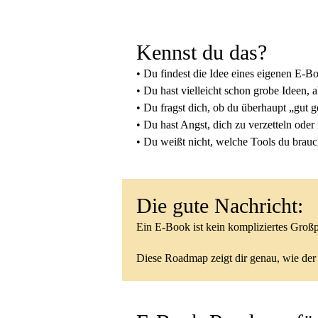
Kennst du das?
• Du findest die Idee eines eigenen E-B
• Du hast vielleicht schon grobe Ideen, 
• Du fragst dich, ob du überhaupt „gut 
• Du hast Angst, dich zu verzetteln oder
• Du weißt nicht, welche Tools du brauch
Die gute Nachricht:
Ein E-Book ist kein kompliziertes Groß
Diese Roadmap zeigt dir genau, wie der