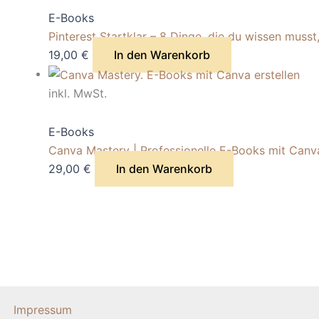
E-Books
Pinterest Startklar – 8 Dinge, die du wissen musst
19,00
€
In den Warenkorb
inkl. MwSt.
E-Books
Canva Mastery | Professionelle E-Books mit Canva
29,00
€
In den Warenkorb
Impressum