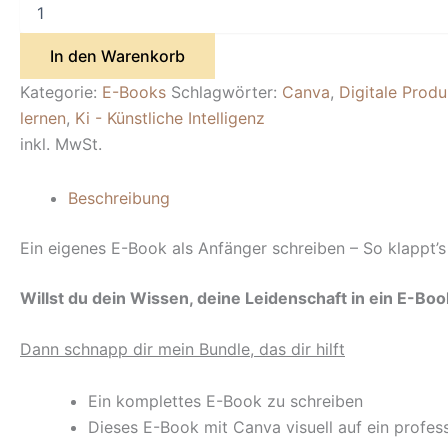
Von
Null
auf
In den Warenkorb
E-
Book
Kategorie:
E-Books
Schlagwörter:
Canva
,
Digitale Produ
|
lernen
,
Ki - Künstliche Intelligenz
Das
Bundle
inkl. MwSt.
für
dein
Beschreibung
eigenes
digitales
Produkt
Ein eigenes E-Book als Anfänger schreiben – So klappt’s
Menge
Willst du dein Wissen, deine Leidenschaft in ein E-Bo
Dann schnapp dir mein Bundle, das dir hilft
Ein komplettes E-Book zu schreiben
Dieses E-Book mit Canva visuell auf ein profes